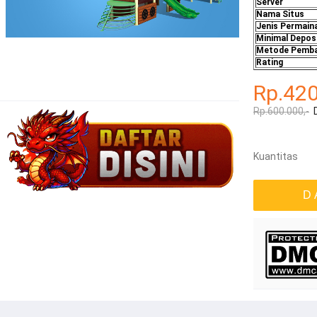
Server
Nama Situs
Jenis Permain
Minimal Depos
Metode Pemba
Rating
Rp.42
Rp.600.000,-
Kuantitas
D 