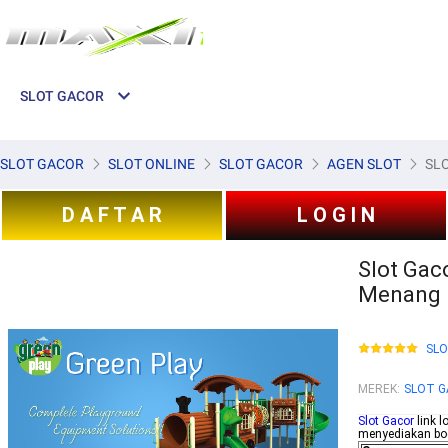
SLOT GACOR
SLOT GACOR
SLOT ONLINE
SLOT GACOR
AGEN SLOT
SL
D A F T A R
L O G I N
Slot Gac
Menang H
SL
MEREK
:
SLOT 
Slot Gacor
link l
menyediakan boc