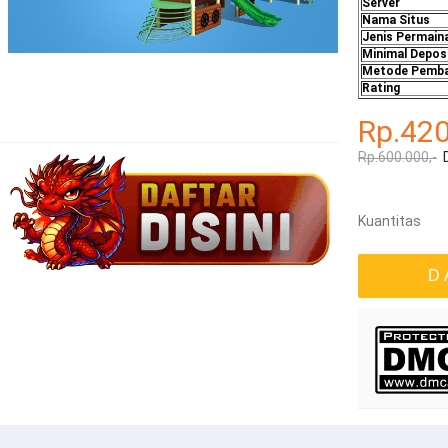
Server
Nama Situs
Jenis Permain
Minimal Depos
Metode Pemba
Rating
Rp.42
Rp.600.000,-
Kuantitas
D 