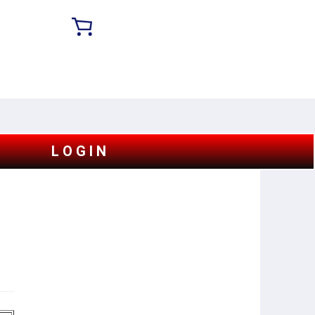
L O G I N