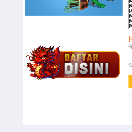
S
N
J
M
M
R
R
K